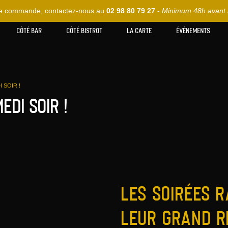
Les actualités
te commande, contactez-nous au
02 98 80 79 27
-
Minimum 48h avant 
CÔTÉ BAR
CÔTÉ BISTROT
LA CARTE
ÉVÈNEMENTS
 SOIR !
edi soir !
Les soirées 
leur grand r