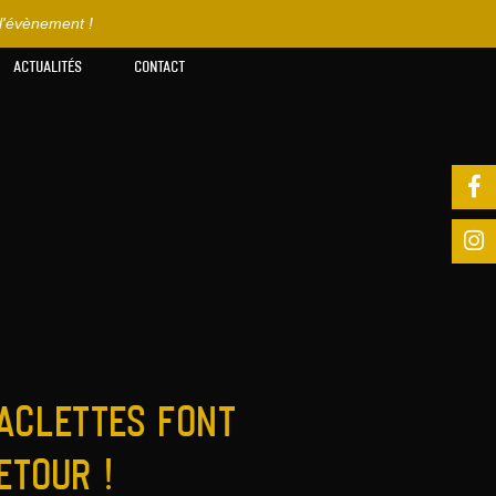
l'évènement !
Actualités
CONTACT
raclettes font
etour !